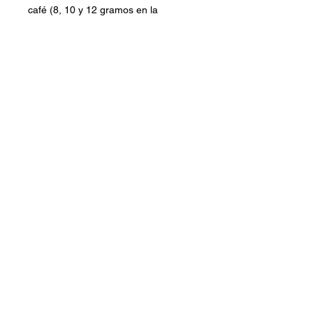
café (8, 10 y 12 gramos en la
báscula).
Conócenos
Ubicaciones
Mi Cuenta
Trabaja con Nosotros
Política de Privacidad
Aviso Legal
Política de Cookies
Condiciones de Envío
Conoce todas nuestras novedades
Email