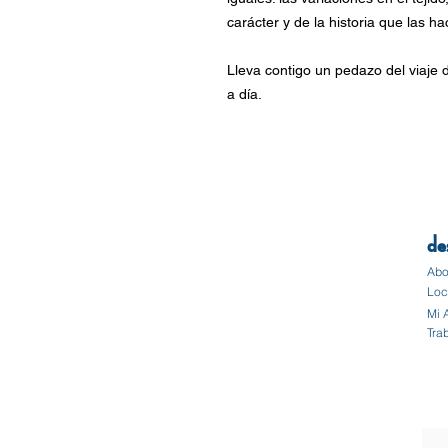
carácter y de la historia que las ha
Lleva contigo un pedazo del viaje d
a día.
de
Abo
Loc
Mi 
Tra