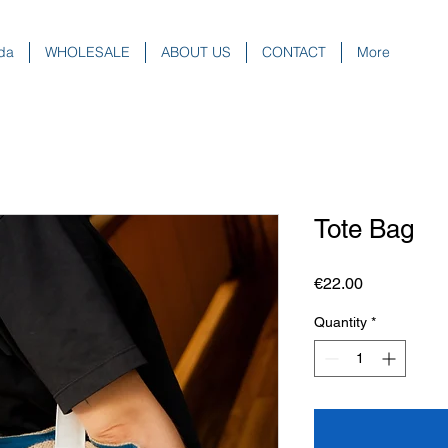
da
WHOLESALE
ABOUT US
CONTACT
More
Tote Bag
Price
€22.00
Quantity
*