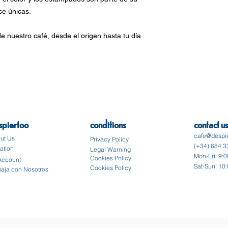
ce únicas.
e nuestro café, desde el origen hasta tu día
spiertoo
conditions
contact us
cafe@despi
ut Us
Privacy Policy
(+34) 684 3
ation
Legal Warning
Mon-Fri: 9:
Cookies Policy
Account
Sat-Sun: 10
Cookies Policy
baja con Nosotros