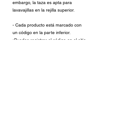
embargo, la taza es apta para
lavavajillas en la rejilla superior.
- Cada producto está marcado con
un código en la parte inferior.
¡Puedes registrar el código en el sitio
web y rastrear el proyecto ambiental
que apoyas con tu compra!
Conócenos
Ubicaciones
Mi Cuenta
Trabaja con Nosotros
Política de Privacidad
Aviso Legal
Política de Cookies